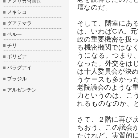
■
アメリカ合衆国
壇なのだ。
■
メキシコ
そして、隣室にあ
■
グアテマラ
は、いわばCIA。
■
ペルー
政の重要機密を扱
■
チリ
る機密機関ではな
うになる。つまり
■
ボリビア
なった。外交をは
■
パラグアイ
は十人委員会が決
うケースも多かっ
■
ブラジル
老院議会のような
■
アルゼンチン
力というのは、こ
れるものなのか、
さて、２階に再び
ちおう、この議会
たけれど、実質的