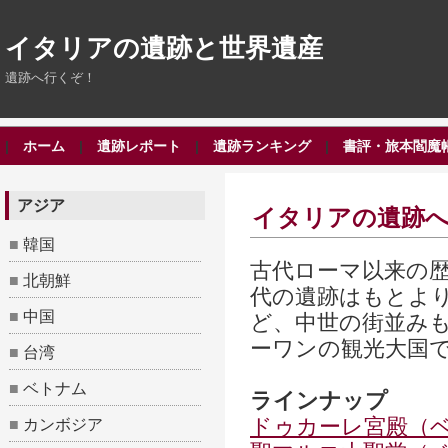
イタリアの遺跡と世界遺産
遺跡へ行くぞ！
|
ホーム
|
遺跡レポート
|
遺跡ランキング
|
書評・旅本閻魔
アジア
イタリアの遺跡
■
韓国
古代ローマ以来の
■
北朝鮮
代の遺跡はもとよ
■
中国
ど、中世の街並み
ーワンの観光大国
■
台湾
■
ベトナム
ラインナップ
ドゥカーレ宮殿（
■
カンボジア