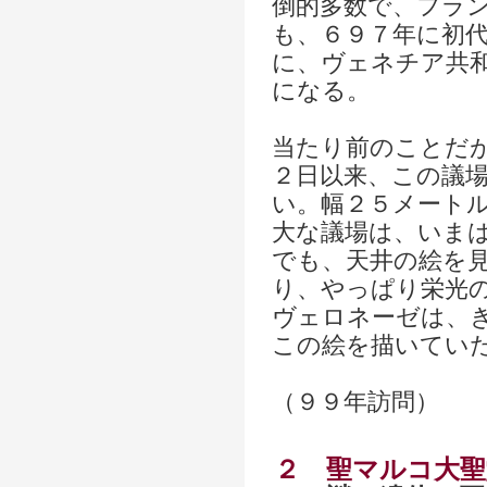
倒的多数で、フラ
も、６９７年に初
に、ヴェネチア共
になる。
当たり前のことだ
２日以来、この議
い。幅２５メート
大な議場は、いま
でも、天井の絵を
り、やっぱり栄光
ヴェロネーゼは、
この絵を描いてい
（９９年訪問）
２
聖マルコ大