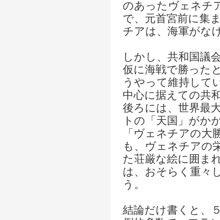
のあったヴェネチ
で、元首宮前に集
チアは、海軍がな
しかし、共和国議
仮に海戦で勝った
うやって維持して
中心に据えての共
後ろには、世界最
トの「天国」がか
「ヴェネチアの大
も、ヴェネチアの
た荘厳な絵に囲ま
は、おそらく重々
う。
結論だけ書くと、