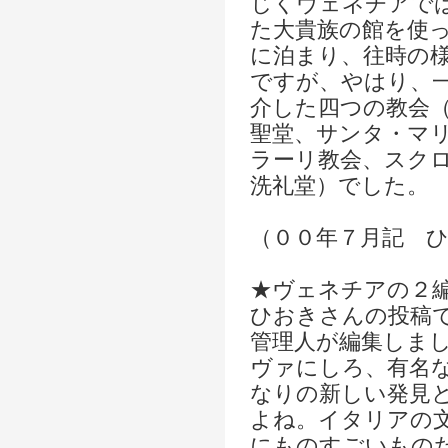
じくヴェネチアで
た大貴族の館を使
に泊まり、往時の
ですが、やはり、
介した四つの教会
聖堂、サンタ・マ
ラーリ教会、スク
洗礼堂）でした。
（００年７月記 
★ヴェネチアの２
ひおきさんの投稿
管理人が編集しま
ヴァにしろ、有名
なりの新しい発見
よね。イタリアの
にものすごいもの