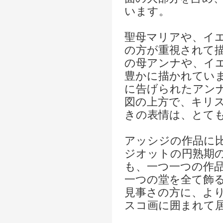
います。
聖母マリアや、イ
の方が重視されて
の母アンナや、イ
豊かに描かれてい
に告げられたアン
図の上方で、キリ
きの表情は、とて
アッシジの作品に
ジオットの円熟期
も、一つ一つの作
一つの堂を全て飾
見事さの方に、よ
スコ画に囲まれて