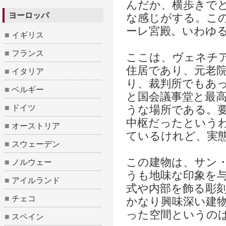
んだか、横歩きで
ヨーロッパ
な感じがする。こ
ーレ宮殿。いわゆ
■
イギリス
■
フランス
ここは、ヴェネチ
住居であり、元老
■
イタリア
り、裁判所でもあ
■
ベルギー
と国会議事堂と最
■
ドイツ
うな場所である。
中枢だったという
■
オーストリア
ているけれど、実
■
スウェーデン
この建物は、サン
■
ノルウェー
うも地味な印象を
■
アイルランド
式や内部を飾る彫
■
チェコ
かなり興味深い建
った空間というの
■
スペイン