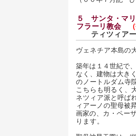
５
サンタ・マリ
フラーリ教会
（
ティツィア
ヴェネチア本島の
築年は１４世紀で
なく、建物は大き
のノートルダム寺
こちらも明るく、
ネツィア派と呼ば
ィアーノの聖母被
画家の、カ・ペー
ります。