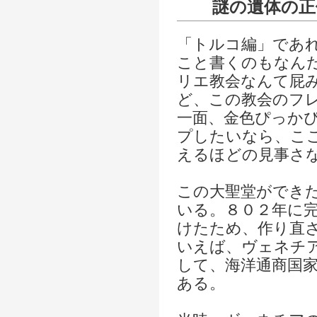
謎の遺体の正
「トルコ編」であ
こと書くのもなん
リエ教会なんて屁
ど、この教会のフ
一面、金色ぴっか
プしたいなら、こ
えるほどの見事さ
この大聖堂ができ
いる。８０２年に
けたため、作り直
いえば、ヴェネチ
して、海洋通商国
ある。