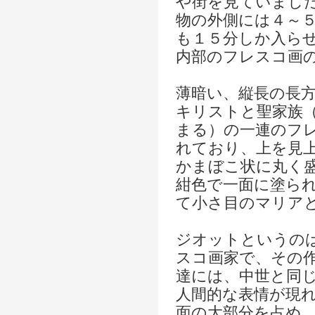
や街を見ていまし
物の外側には４～
も１５分しか入ら
内部のフレスコ画
薄暗い、縦長の長
キリストと聖家族
まる）の一連のフ
れており、上を見
かまぼこ状に丸く
紺色で一面に塗ら
て小さ目のマリア
ジオットというの
スコ画家で、その
達には、中世と同
人間的な表情が現
面の大部分を占め