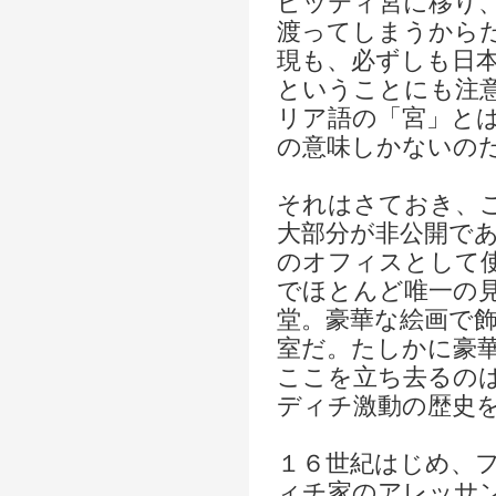
ピッティ宮に移り
渡ってしまうから
現も、必ずしも日
ということにも注
リア語の「宮」と
の意味しかないの
それはさておき、
大部分が非公開で
のオフィスとして
でほとんど唯一の
堂。豪華な絵画で
室だ。たしかに豪
ここを立ち去るの
ディチ激動の歴史
１６世紀はじめ、
ィチ家のアレッサ