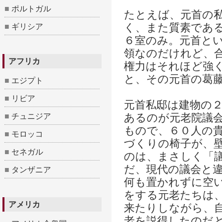
■
ポルトガル
たとえば、元首の
く、また質素であ
■
ギリシア
６室のみ。元首と
領なのだけれど、
アフリカ
権力はそれほど強
と、その元首の葛
■
エジプト
■
リビア
元首私邸は建物の
あるのが元老院議
■
チュニジア
もので、６０人の
■
モロッコ
づくりの椅子が、
■
セネガル
のは、まさしく「
だ、現代の議会と
■
タンザニア
何も置かれずに空
をする元老たちは
アメリカ
来たりしながら、
老を説得したのだ