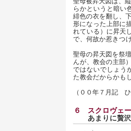
聖母被昇天図は、
らかというと暗い
緋色の衣を翻し、
形になった上部に
れている）に昇天
で、何故か惹きつ
聖母の昇天図を祭
んが、教会の主部
ではないでしょう
た教会だからかも
（００年７月記 
６
スクロヴェ
あまりに贅沢