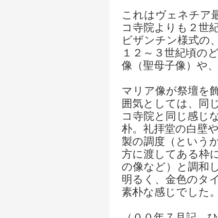
これはヴェネチア
コ寺院よりも２世
ビザンチン様式の
１２～３世紀頃の
像（聖母子像）や
マリア像が祭壇を
囲気としては、同
コ寺院と同じ感じ
朴。礼拝堂の白壁
製の調度（という
方に渡してある枠
の像など）と調和
明るく、金色のタ
素朴な感じでした
（００年７月記 