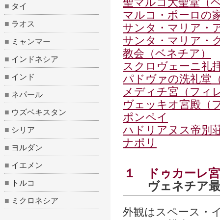
聖マルコ大聖堂（
■
タイ
マルコ・ポーロの
■
ラオス
サンタ・マリア・
サンタ・マリア・
■
ミャンマー
教会（ベネチア）
■
インドネシア
スクロヴェーニ礼
■
インド
パドヴァの洗礼堂
メディチ宮（フィ
■
ネパール
ヴェッキオ宮殿（
■
ウズベキスタン
ポンペイ
ハドリアヌス帝別
■
シリア
ナポリ
■
ヨルダン
■
イエメン
１
ドゥカーレ
■
トルコ
ヴェネチア最
■
ミクロネシア
外観はスペース・